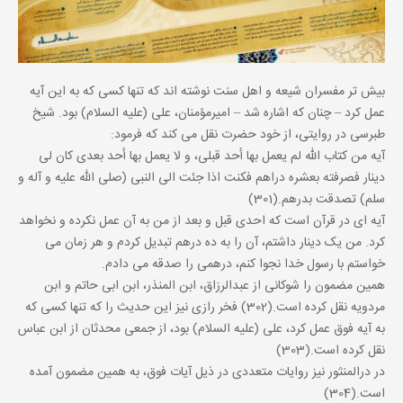
بیش تر مفسران شیعه و اهل سنت نوشته اند که تنها کسی که به این آیه
عمل کرد – چنان که اشاره شد – امیرمؤمنان، علی (علیه السلام) بود. شیخ
طبرسی در روایتی، از خود حضرت نقل می کند که فرمود:
آیه من کتاب الله لم یعمل بها أحد قبلی، و لا یعمل بها أحد بعدی کان لی
دینار فصرفته بعشره دراهم فکنت اذا جئت الی النبی (صلی الله علیه و آله و
سلم) تصدقت بدرهم.(301)
آیه ای در قرآن است که احدی قبل و بعد از من به آن عمل نکرده و نخواهد
کرد. من یک دینار داشتم، آن را به ده درهم تبدیل کردم و هر زمان می
خواستم با رسول خدا نجوا کنم، درهمی را صدقه می دادم.
همین مضمون را شوکانی از عبدالرزاق، ابن المنذر، ابن ابی حاتم و ابن
مردویه نقل کرده است.(302) فخر رازی نیز این حدیث را که تنها کسی که
به آیه فوق عمل کرد، علی (علیه السلام) بود، از جمعی محدثان از ابن عباس
نقل کرده است.(303)
در درالمنثور نیز روایات متعددی در ذیل آیات فوق، به همین مضمون آمده
است.(304)