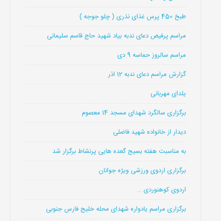
طبخ 450 پرس غذای نذری ( چلو جوجه )
مراسم پرفیض دعای ندبه بیاد شهید حاج قاسم سلیمانی
مراسم سالروز حماسه 9 دی
گزارش مراسم دعای ندبه 12 اذر
یلدای مهربانی
برگزاری سالگرد شهدای مسجد 14 معصوم
دیدار از خانواده شهید فاضلی
به مناسبت هفته بسیج گعده هایی پرنشاط برگزار شد
برگزاری اردوی ورزشی ویژه جوانان
اردوی کوهنوردی …
برگزاری مراسم یادواره شهدای محله خلیج فارس جنوبی