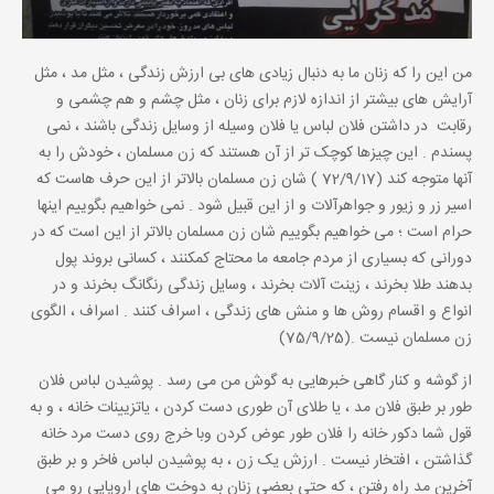
من این را که زنان ما به دنبال زیادی های بی ارزش زندگی ، مثل مد ، مثل
آرایش های بیشتر از اندازه لازم برای زنان ، مثل چشم و هم چشمی و
رقابت در داشتن فلان لباس یا فلان وسیله از وسایل زندگی باشند ، نمی
پسندم . این چیزها کوچک تر از آن هستند که زن مسلمان ، خودش را به
آنها متوجه کند (72/9/17 ) شان زن مسلمان بالاتر از این حرف هاست که
اسیر زر و زیور و جواهرآلات و از این قبیل شود . نمی خواهیم بگوییم اینها
حرام است ؛ می خواهیم بگوییم شان زن مسلمان بالاتر از این است که در
دورانی که بسیاری از مردم جامعه ما محتاج کمکنند ، کسانی بروند پول
بدهند طلا بخرند ، زینت آلات بخرند ، وسایل زندگی رنگانگ بخرند و در
انواع و اقسام روش ها و منش های زندگی ، اسراف کنند . اسراف ، الگوی
زن مسلمان نیست .(75/9/25)
از گوشه و کنار گاهی خبرهایی به گوش من می رسد . پوشیدن لباس فلان
طور بر طبق فلان مد ، یا طلای آن طوری دست کردن ، یاتزیینات خانه ، و به
قول شما دکور خانه را فلان طور عوض کردن وبا خرج روی دست مرد خانه
گذاشتن ، افتخار نیست . ارزش یک زن ، به پوشیدن لباس فاخر و بر طبق
آخرین مد راه رفتن ، که حتی بعضی زنان به دوخت های اروپایی رو می