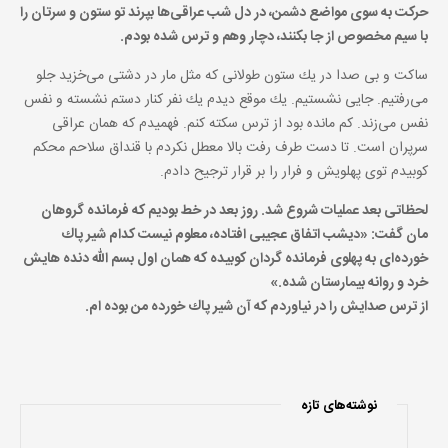
حركت به سوی مواضع دشمن، در دل شب عراقی‌ها بپرند تو ستون و سرتان را
با سیم مخصوص از جا بكنند، دچار وهم و ترس شده بودم.
ساكت و بی صدا در یك ستون طولانی كه مثل مار در دشتی می‌خزید جلو
می‌رفتیم. جایی نشستیم. یك موقع دیدم یك نفر كنار دستم نشسته و نفس
نفس می‌زند. كم مانده بود از ترس سكته كنم. فهمیدم كه همان عراقی
سرپران است. تا دست طرف رفت بالا معطل نكردم با قنداق سلاحم محكم
كوبیدم توی پهلویش و فرار را بر قرار ترجیح دادم.
لحظاتی بعد عملیات شروع شد. روز بعد در خط بودیم كه فرمانده گروهان
مان گفت: «دیشب اتفاق عجیبی افتاده، معلوم نیست كدام شیر پاك
خورده‌ای به پهلوی فرمانده گردان كوبیده كه همان اول بسم الله دنده هایش
خرد و روانه بیمارستان شده.»
از ترس صدایش را در نیاوردم كه آن شیر پاك خورده من بوده ام.
نوشته‌های تازه