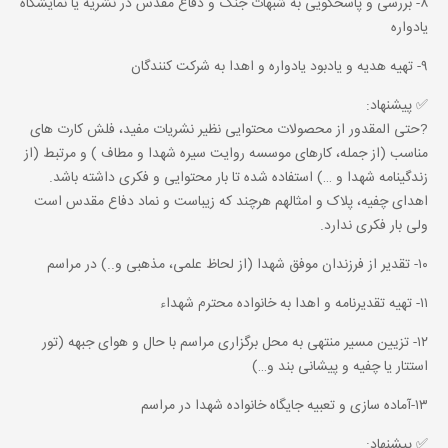
۸- بررسی و پاسخگویی به شبهات جنگ و دفاع مقدس در نشریه یا نمایشگاه
یادواره
۹- تهیه هدیه و یادبود یادواره و اهدا به شرکت کنندگان
✅ پیشنهاد:
?حتی المقدور از محصولات محتوایی نظیر نشریات مفید، فلش کارت های
مناسب (از جمله، کارهای موسسه روایت سیره شهدا و مطاف ) و مرتبط (از
زندگینامه شهدا و …) استفاده شده تا بار محتوایی و فکری داشته باشد.
اهدای چفیه، پلاک و امثالهم هرچند که زیباست و نماد دفاع مقدس است
ولی بار فکری ندارد.
۱۰- تقدیر از فرزندان موفق شهدا (از لحاظ علمی، مذهبی و..) در مراسم
۱۱- تهیه تقدیرنامه و اهدا به خانواده محترم شهداء
۱۲- تزیین مسیر منتهی به محل برگزاری مراسم با حال و هوای جبهه (تور
استتار یا چفیه و پیشانی بند و…)
۱۳-آماده سازی و تعبیه جایگاه خانواده شهدا در مراسم
✅ پیشنهاد: