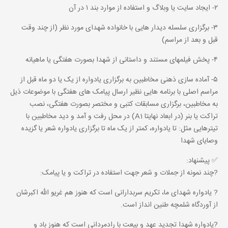
۲- ایجاد سایت یا وبلاگ و استفاده از موارد بند ۱ در آن
۳- برگزاری سلسله دیدار هایی با خانواده شهدای مورد نظر (از چند وقت
قبل و بعد از مراسم)
۴- پخش فیلمهای مستند و داستانی از شهدا بصورت هفتگی یا ماهیانه
۵- آماده سازی ذهنی مخاطبین به برگزاری یادواره از یک یا دو ماه قبل از
مراسم اصلی با برنامه هایی نظیر ارسال پیامک های هفتگی با موضوعات ذیل
به مخاطبین، برگزاری مسابقات کتبی و مختصر بصورت هفتگی، نصب
تراکت یا بنر (در ابعاد نهایتا A1) در محل رفت و آمد و دید مخاطبین با
تیترهایی مثل: تا یادواره، کمتر از یک ماه تا برگزاری یادواره شعر یا گزیده
وصایای شهدا
✅ پیشنهاد:
?چند نمونه از جملات و شعر جهت استفاده در تراکت و یا پیامک:
? یادواره شهدای ما، تکریم سربدارانی است که هنوز هم غریو الله اکبرشان
از آوردگاه شلمچه طنین انداز است.
?یادواره شهدا تجدید عهد و بیعت با رادمردانی است که هنوز باد و