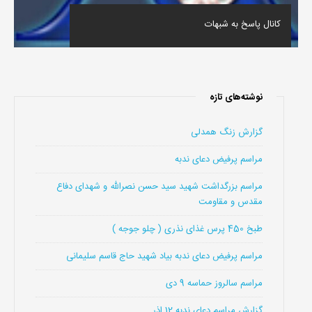
کانال پاسخ به شبهات
نوشته‌های تازه
گزارش زنگ همدلی
مراسم پرفیض دعای ندبه
مراسم بزرگداشت شهید سید حسن نصرالله و شهدای دفاع
مقدس و مقاومت
طبخ 450 پرس غذای نذری ( چلو جوجه )
مراسم پرفیض دعای ندبه بیاد شهید حاج قاسم سلیمانی
مراسم سالروز حماسه 9 دی
گزارش مراسم دعای ندبه 12 اذر